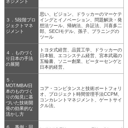
ネジメント
思い、ビジョン、ドラッカーのマーケテ
３．5段階プロ
イングとイノベーション、問題解決・発
ジェクトマネ
想法ツール、帰納法、弁証法、川喜多二
ジメント
郎、SECIモデル、孫子、プラニングの
ツール
トヨタ式経営、品質工学、ドラッカーの
４．ものづく
日本観、エコシステム経営、宮本武蔵の
り日本の手法
五輪書、ソニー創業、ピーターセンゲと
の展開
日本的経営、
５．
MOT/MBA/日
コア・コンピタンスと技術ポートフォリ
本のものづく
オ、プロジェクト時間管理手法CCPM、
りの知見に基
コンカレントマネジメント、ゲートサイ
づいた技術開
クル法、
発の効果的な
活かし方
６．事例：回