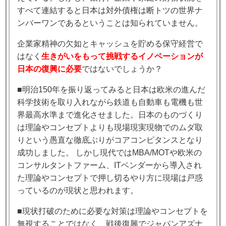
すべて連結すると日本は対外債権は断トツの世界ナ
ンバーワンであるということは知られていません。
企業家精神の欠如とキャッシュを貯める保守経営で
はなく
生きがいをもって挑戦するイノベーションが
日本の復興に必要
ではないでしょうか？
■明治150年を振り返ってみると日本は欧米の進んだ
科学技術を取り入れながら鉄道も自動車も電機も世
界最高水準まで進化させました。日本のものづくり
は理論やコンセプトよりも現場現実現物でのムダ取
りという愚直な徹底ぶりがコアコンピタンスとなり
成功しました。 しかし現代ではMBA/MOTや欧米の
コンサルタントファーム、ITベンダーから導入され
た理論やコンセプトで押し切るやり方に現場は戸惑
っているのが現状と思われます。
■現状打破のために必要な対策は理論やコンセプトを
無視することではなく、戦後復興でジャパンアズナ