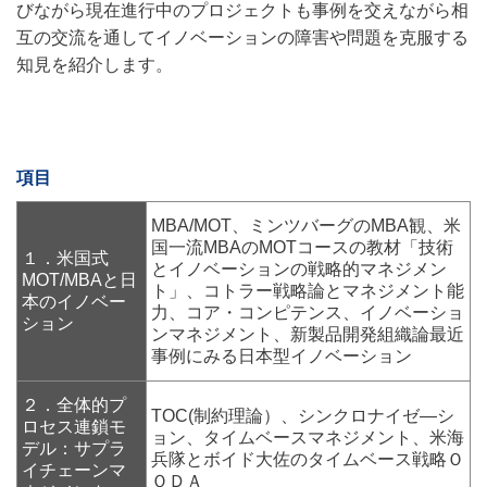
びながら現在進行中のプロジェクトも事例を交えながら相
互の交流を通してイノベーションの障害や問題を克服する
知見を紹介します。
項目
MBA/MOT、ミンツバーグのMBA観、米
国一流MBAのMOTコースの教材「技術
１．米国式
とイノベーションの戦略的マネジメン
MOT/MBAと日
ト」、コトラー戦略論とマネジメント能
本のイノベー
力、コア・コンピテンス、イノベーショ
ション
ンマネジメント、新製品開発組織論最近
事例にみる日本型イノベーション
２．全体的プ
TOC(制約理論）、シンクロナイゼ―シ
ロセス連鎖モ
ョン、タイムベースマネジメント、米海
デル：サプラ
兵隊とボイド大佐のタイムベース戦略Ｏ
イチェーンマ
ＯＤＡ