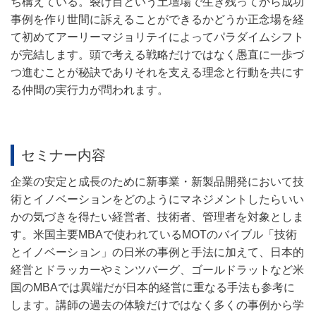
ち構えている。裂け目という土壇場で生き残ってから成功
事例を作り世間に訴えることができるかどうか正念場を経
て初めてアーリーマジョリテイによってパラダイムシフト
が完結します。頭で考える戦略だけではなく愚直に一歩づ
つ進むことが秘訣でありそれを支える理念と行動を共にす
る仲間の実行力が問われます。
セミナー内容
企業の安定と成長のために新事業・新製品開発において技
術とイノベーションをどのようにマネジメントしたらいい
かの気づきを得たい経営者、技術者、管理者を対象としま
す。米国主要MBAで使われているMOTのバイブル「技術
とイノベーション」の日米の事例と手法に加えて、日本的
経営とドラッカーやミンツバーグ、ゴールドラットなど米
国のMBAでは異端だが日本的経営に重なる手法も参考に
します。講師の過去の体験だけではなく多くの事例から学