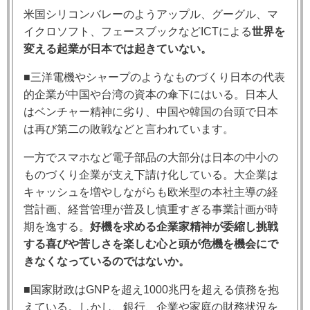
米国シリコンバレーのようアップル、グーグル、マ
イクロソフト、フェースブックなどICTによる
世界を
変える起業が日本では起きていない。
■三洋電機やシャープのようなものづくり日本の代表
的企業が中国や台湾の資本の傘下にはいる。日本人
はベンチャー精神に劣り、中国や韓国の台頭で日本
は再び第二の敗戦などと言われています。
一方でスマホなど電子部品の大部分は日本の中小の
ものづくり企業が支え下請け化している。大企業は
キャッシュを増やしながらも欧米型の本社主導の経
営計画、経営管理が普及し慎重すぎる事業計画が時
期を逸する。
好機を求める企業家精神が委縮し挑戦
する喜びや苦しさを楽しむ心と頭が危機を機会にで
きなくなっているのではないか。
■国家財政はGNPを超え1000兆円を超える債務を抱
えている。しかし、銀行、企業や家庭の財務状況を